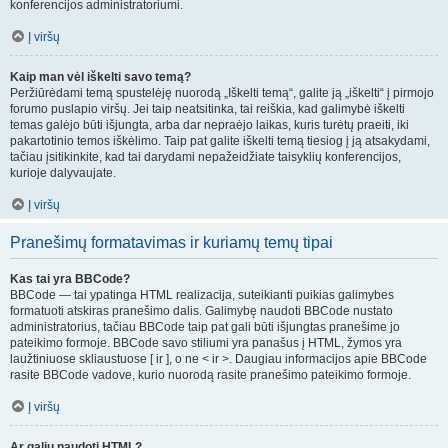
konferencijos administratoriumi.
Į viršų
Kaip man vėl iškelti savo temą?
Peržiūrėdami temą spustelėję nuorodą „Iškelti temą“, galite ją „iškelti“ į pirmojo
forumo puslapio viršų. Jei taip neatsitinka, tai reiškia, kad galimybė iškelti
temas galėjo būti išjungta, arba dar nepraėjo laikas, kuris turėtų praeiti, iki
pakartotinio temos iškėlimo. Taip pat galite iškelti temą tiesiog į ją atsakydami,
tačiau įsitikinkite, kad tai darydami nepažeidžiate taisyklių konferencijos,
kurioje dalyvaujate.
Į viršų
Pranešimų formatavimas ir kuriamų temų tipai
Kas tai yra BBCode?
BBCode — tai ypatinga HTML realizacija, suteikianti puikias galimybes
formatuoti atskiras pranešimo dalis. Galimybę naudoti BBCode nustato
administratorius, tačiau BBCode taip pat gali būti išjungtas pranešime jo
pateikimo formoje. BBCode savo stiliumi yra panašus į HTML, žymos yra
laužtiniuose skliaustuose [ ir ], o ne < ir >. Daugiau informacijos apie BBCode
rasite BBCode vadove, kurio nuorodą rasite pranešimo pateikimo formoje.
Į viršų
Ar galiu naudoti HTML?