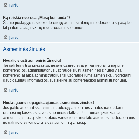
Į viršų
Ką reiškia nuoroda „Mūsų komanda“?
Šiame puslapyje rasite konferencijų administratorių ir moderatorių sąrašą bei
kitą informaciją, pvz., jų moderuojamus forumus.
Į viršų
Asmeninės žinutės
Negaliu siųsti asmeninių žinučių!
Tai gali lemti trys priežastys: nesate užsiregistravę ir/ar neprisijungę prie
konferencijos, administratorius uždraudė siųsti asmenines žinutes visai
konferencijai arba administratorius tai uždraudė jums asmeniškai. Norėdami
gauti daugiau informacijos, susisiekite su konferencijos administratoriumi.
Į viršų
Nuolat gaunu nepageidaujamas asmenines žinutes!
Jūs galite automatiškai ištrinti naudotojų asmenines žinutes naudodami
pranešimų taisykles savo asmeninėje skiltyje. Jei gaunate įžeidžiančių
asmeninių žinučių iš konkretaus vartotojo, praneškite apie juos moderatoriams;
jie gali neleisti vartotojui siųsti asmeninių žinučių.
Į viršų