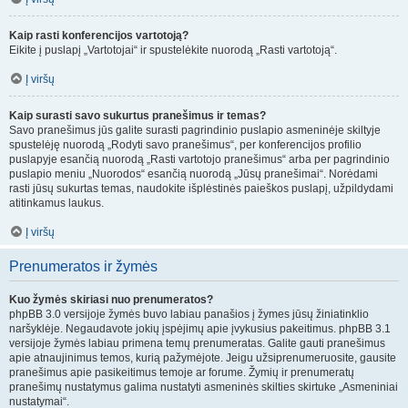
Kaip rasti konferencijos vartotoją?
Eikite į puslapį „Vartotojai“ ir spustelėkite nuorodą „Rasti vartotoją“.
Į viršų
Kaip surasti savo sukurtus pranešimus ir temas?
Savo pranešimus jūs galite surasti pagrindinio puslapio asmeninėje skiltyje
spustelėję nuorodą „Rodyti savo pranešimus“, per konferencijos profilio
puslapyje esančią nuorodą „Rasti vartotojo pranešimus“ arba per pagrindinio
puslapio meniu „Nuorodos“ esančią nuorodą „Jūsų pranešimai“. Norėdami
rasti jūsų sukurtas temas, naudokite išplėstinės paieškos puslapį, užpildydami
atitinkamus laukus.
Į viršų
Prenumeratos ir žymės
Kuo žymės skiriasi nuo prenumeratos?
phpBB 3.0 versijoje žymės buvo labiau panašios į žymes jūsų žiniatinklio
naršyklėje. Negaudavote jokių įspėjimų apie įvykusius pakeitimus. phpBB 3.1
versijoje žymės labiau primena temų prenumeratas. Galite gauti pranešimus
apie atnaujinimus temos, kurią pažymėjote. Jeigu užsiprenumeruosite, gausite
pranešimus apie pasikeitimus temoje ar forume. Žymių ir prenumeratų
pranešimų nustatymus galima nustatyti asmeninės skilties skirtuke „Asmeniniai
nustatymai“.