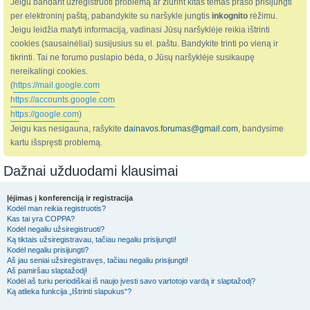
Jeigu bandant užregistruoti problemą ar žiūrint kitas temas prašo prisijungti
per elektroninį paštą, pabandykite su naršykle jungtis
inkognito
rėžimu.
Jeigu leidžia matyti informaciją, vadinasi Jūsų naršyklėje reikia ištrinti
cookies (sausainėliai) susijusius su el. paštu. Bandykite trinti po vieną ir
tikrinti. Tai ne forumo puslapio bėda, o Jūsų naršyklėje susikaupę
nereikalingi cookies.
(
https://mail.google.com
https://accounts.google.com
https://google.com
)
Jeigu kas nesigauna, rašykite
dainavos.forumas@gmail.com
, bandysime
kartu išspręsti problemą.
Dažnai užduodami klausimai
Įėjimas į konferenciją ir registracija
Kodėl man reikia registruotis?
Kas tai yra COPPA?
Kodėl negaliu užsiregistruoti?
Ką tiktais užsiregistravau, tačiau negaliu prisijungti!
Kodėl negaliu prisijungti?
Aš jau seniai užsiregistravęs, tačiau negaliu prisijungti!
Aš pamiršau slaptažodį!
Kodėl aš turiu periodiškai iš naujo įvesti savo vartotojo vardą ir slaptažodį?
Ką atlieka funkcija „Ištrinti slapukus“?