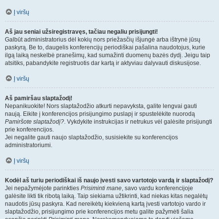
Į viršų
Aš jau seniai užsiregistravęs, tačiau negaliu prisijungti!
Galbūt administratorius dėl kokių nors priežasčių išjungė arba ištrynė jūsų
paskyrą. Be to, daugelis konferencijų periodiškai pašalina naudotojus, kurie
ilgą laiką neskelbė pranešimų, kad sumažinti duomenų bazės dydį. Jeigu taip
atsitiks, pabandykite registruotis dar kartą ir aktyviau dalyvauti diskusijose.
Į viršų
Aš pamiršau slaptažodį!
Nepanikuokite! Nors slaptažodžio atkurti nepavyksta, galite lengvai gauti
naują. Eikite į konferencijos prisijungimo puslapį ir spustelėkite nuorodą
Pamiršote slaptažodį?
. Vykdykite instrukcijas ir netrukus vėl galėsite prisijungti
prie konferencijos.
Jei negalite gauti naujo slaptažodžio, susisiekite su konferencijos
administratoriumi.
Į viršų
Kodėl aš turiu periodiškai iš naujo įvesti savo vartotojo vardą ir slaptažodį?
Jei nepažymėjote parinkties
Prisiminti mane
, savo vardu konferencijoje
galėsite likti tik ribotą laiką. Taip siekiama užtikrinti, kad niekas kitas negalėtų
naudotis jūsų paskyra. Kad nereikėtų kiekvieną kartą įvesti vartotojo vardo ir
slaptažodžio, prisijungimo prie konferencijos metu galite pažymėti šalia