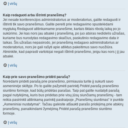
Į viršų
Kaip redaguoti arba ištrinti pranešimą?
Jei nesate konferencijos administratorius ar moderatorius, galite redaguoti ir
ištrinti tik savo pranešimus. Galite pereiti prie redagavimo spustelėdami
mygtuką
Redaguoti
atitinkamame pranešime, kartais tiktais ribotą laiką po jo
sukūrimo. Jei kas nors jau atsakė į pranešimą, po juo atsiras nedidelis užrašas,
kuriame bus nurodytas redagavimo skaičius, paskutinio redagavimo data ir
laikas. Šis užrašas nepasirodo, jei pranešimą redagavo administratorius ar
moderatorius, nors jie gali rašyti apie atliktus pakeitimus savo nuožiūra.
Atminkite, kad paprasti vartotojai negali ištrinti pranešimo, jeigu kas nors į jį jau
atsakė.
Į viršų
Kaip prie savo pranešimo pridėti parašą?
Norėdami pridėti parašą prie pranešimo, pirmiausia turite jį sukurti savo
asmeninėje skiltyje. Po to galite pažymėti parinktį
Pridėti parašą
pranešimo
siuntimo formoje, kad būtų pridėtas parašas. Taip pat galite nustatyti parašą
pagal nutylėjimą, kuris bus pridėtas prie visų jūsų siunčiamų pranešimų - tam
reikia pasirinkti atitinkamą parinktį pastraipoje „Pranešimų siuntimas“ ir punkte
„Asmeniniai nustatymai“. Tačiau galėsite atšaukti parašo pridėjimą prie atskirų
pranešimų, panaikindami žymėjimą
Pridėti parašą
pranešimo siuntimo
formoje.
Į viršų