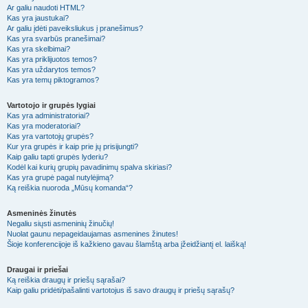
Ar galiu naudoti HTML?
Kas yra jaustukai?
Ar galiu įdėti paveiksliukus į pranešimus?
Kas yra svarbūs pranešimai?
Kas yra skelbimai?
Kas yra priklijuotos temos?
Kas yra uždarytos temos?
Kas yra temų piktogramos?
Vartotojo ir grupės lygiai
Kas yra administratoriai?
Kas yra moderatoriai?
Kas yra vartotojų grupės?
Kur yra grupės ir kaip prie jų prisijungti?
Kaip galiu tapti grupės lyderiu?
Kodėl kai kurių grupių pavadinimų spalva skiriasi?
Kas yra grupė pagal nutylėjimą?
Ką reiškia nuoroda „Mūsų komanda“?
Asmeninės žinutės
Negaliu siųsti asmeninių žinučių!
Nuolat gaunu nepageidaujamas asmenines žinutes!
Šioje konferencijoje iš kažkieno gavau šlamštą arba įžeidžiantį el. laišką!
Draugai ir priešai
Ką reiškia draugų ir priešų sąrašai?
Kaip galiu pridėti/pašalinti vartotojus iš savo draugų ir priešų sąrašų?