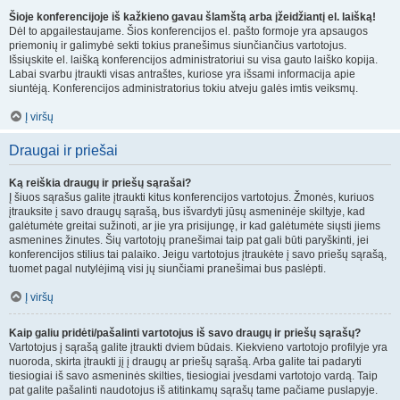
Šioje konferencijoje iš kažkieno gavau šlamštą arba įžeidžiantį el. laišką!
Dėl to apgailestaujame. Šios konferencijos el. pašto formoje yra apsaugos
priemonių ir galimybė sekti tokius pranešimus siunčiančius vartotojus.
Išsiųskite el. laišką konferencijos administratoriui su visa gauto laiško kopija.
Labai svarbu įtraukti visas antraštes, kuriose yra išsami informacija apie
siuntėją. Konferencijos administratorius tokiu atveju galės imtis veiksmų.
Į viršų
Draugai ir priešai
Ką reiškia draugų ir priešų sąrašai?
Į šiuos sąrašus galite įtraukti kitus konferencijos vartotojus. Žmonės, kuriuos
įtrauksite į savo draugų sąrašą, bus išvardyti jūsų asmeninėje skiltyje, kad
galėtumėte greitai sužinoti, ar jie yra prisijungę, ir kad galėtumėte siųsti jiems
asmenines žinutes. Šių vartotojų pranešimai taip pat gali būti paryškinti, jei
konferencijos stilius tai palaiko. Jeigu vartotojus įtraukėte į savo priešų sąrašą,
tuomet pagal nutylėjimą visi jų siunčiami pranešimai bus paslėpti.
Į viršų
Kaip galiu pridėti/pašalinti vartotojus iš savo draugų ir priešų sąrašų?
Vartotojus į sąrašą galite įtraukti dviem būdais. Kiekvieno vartotojo profilyje yra
nuoroda, skirta įtraukti jį į draugų ar priešų sąrašą. Arba galite tai padaryti
tiesiogiai iš savo asmeninės skilties, tiesiogiai įvesdami vartotojo vardą. Taip
pat galite pašalinti naudotojus iš atitinkamų sąrašų tame pačiame puslapyje.