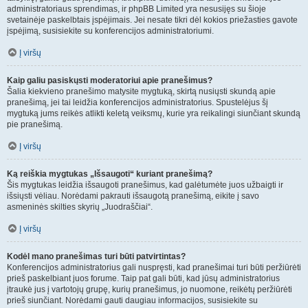
administratoriaus sprendimas, ir phpBB Limited yra nesusijęs su šioje
svetainėje paskelbtais įspėjimais. Jei nesate tikri dėl kokios priežasties gavote
įspėjimą, susisiekite su konferencijos administratoriumi.
Į viršų
Kaip galiu pasiskųsti moderatoriui apie pranešimus?
Šalia kiekvieno pranešimo matysite mygtuką, skirtą nusiųsti skundą apie
pranešimą, jei tai leidžia konferencijos administratorius. Spustelėjus šį
mygtuką jums reikės atlikti keletą veiksmų, kurie yra reikalingi siunčiant skundą
pie pranešimą.
Į viršų
Ką reiškia mygtukas „Išsaugoti“ kuriant pranešimą?
Šis mygtukas leidžia išsaugoti pranešimus, kad galėtumėte juos užbaigti ir
išsiųsti vėliau. Norėdami pakrauti išsaugotą pranešimą, eikite į savo
asmeninės skilties skyrių „Juodraščiai“.
Į viršų
Kodėl mano pranešimas turi būti patvirtintas?
Konferencijos administratorius gali nuspręsti, kad pranešimai turi būti peržiūrėti
prieš paskelbiant juos forume. Taip pat gali būti, kad jūsų administratorius
įtraukė jus į vartotojų grupę, kurių pranešimus, jo nuomone, reikėtų peržiūrėti
prieš siunčiant. Norėdami gauti daugiau informacijos, susisiekite su