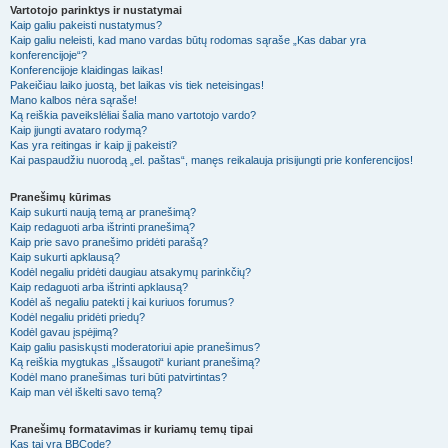
Vartotojo parinktys ir nustatymai
Kaip galiu pakeisti nustatymus?
Kaip galiu neleisti, kad mano vardas būtų rodomas sąraše „Kas dabar yra
konferencijoje“?
Konferencijoje klaidingas laikas!
Pakeičiau laiko juostą, bet laikas vis tiek neteisingas!
Mano kalbos nėra sąraše!
Ką reiškia paveikslėliai šalia mano vartotojo vardo?
Kaip įjungti avataro rodymą?
Kas yra reitingas ir kaip jį pakeisti?
Kai paspaudžiu nuorodą „el. paštas“, manęs reikalauja prisijungti prie konferencijos!
Pranešimų kūrimas
Kaip sukurti naują temą ar pranešimą?
Kaip redaguoti arba ištrinti pranešimą?
Kaip prie savo pranešimo pridėti parašą?
Kaip sukurti apklausą?
Kodėl negaliu pridėti daugiau atsakymų parinkčių?
Kaip redaguoti arba ištrinti apklausą?
Kodėl aš negaliu patekti į kai kuriuos forumus?
Kodėl negaliu pridėti priedų?
Kodėl gavau įspėjimą?
Kaip galiu pasiskųsti moderatoriui apie pranešimus?
Ką reiškia mygtukas „Išsaugoti“ kuriant pranešimą?
Kodėl mano pranešimas turi būti patvirtintas?
Kaip man vėl iškelti savo temą?
Pranešimų formatavimas ir kuriamų temų tipai
Kas tai yra BBCode?