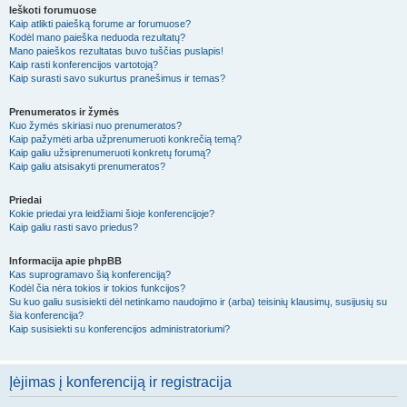
Ieškoti forumuose
Kaip atlikti paiešką forume ar forumuose?
Kodėl mano paieška neduoda rezultatų?
Mano paieškos rezultatas buvo tuščias puslapis!
Kaip rasti konferencijos vartotoją?
Kaip surasti savo sukurtus pranešimus ir temas?
Prenumeratos ir žymės
Kuo žymės skiriasi nuo prenumeratos?
Kaip pažymėti arba užprenumeruoti konkrečią temą?
Kaip galiu užsiprenumeruoti konkretų forumą?
Kaip galiu atsisakyti prenumeratos?
Priedai
Kokie priedai yra leidžiami šioje konferencijoje?
Kaip galiu rasti savo priedus?
Informacija apie phpBB
Kas suprogramavo šią konferenciją?
Kodėl čia nėra tokios ir tokios funkcijos?
Su kuo galiu susisiekti dėl netinkamo naudojimo ir (arba) teisinių klausimų, susijusių su
šia konferencija?
Kaip susisiekti su konferencijos administratoriumi?
Įėjimas į konferenciją ir registracija