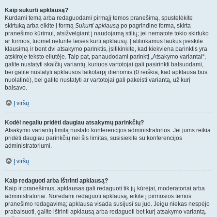
Kaip sukurti apklausą?
Kurdami temą arba redaguodami pirmąjį temos pranešimą, spustelėkite
skirtuką arba eikite į formą
Sukurti apklausą
po pagrindine forma, skirta
pranešimo kūrimui, atsižvelgiant į naudojamą stilių; jei nematote tokio skirtuko
ar formos, tuomet neturite teisės kurti apklausų. Į atitinkamus laukus įveskite
klausimą ir bent dvi atsakymo parinktis, įsitikinkite, kad kiekviena parinktis yra
atskiroje teksto eilutėje. Taip pat, panaudodami parinktį „Atsakymo variantai“,
galite nustatyti skaičių variantų, kuriuos vartotojai gali pasirinkti balsuodami,
bei galite nustatyti apklausos laikotarpį dienomis (0 reiškia, kad apklausa bus
nuolatinė), bei galite nustatyti ar vartotojai gali pakeisti variantą, už kurį
balsavo.
Į viršų
Kodėl negaliu pridėti daugiau atsakymų parinkčių?
Atsakymo variantų limitą nustato konferencijos administratorius. Jei jums reikia
pridėti daugiau parinkčių nei šis limitas, susisiekite su konferencijos
administratoriumi.
Į viršų
Kaip redaguoti arba ištrinti apklausą?
Kaip ir pranešimus, apklausas gali redaguoti tik jų kūrėjai, moderatoriai arba
administratoriai. Norėdami redaguoti apklausą, eikite į pirmosios temos
pranešimo redagavimą; apklausa visada susijusi su juo. Jeigu niekas nespėjo
prabalsuoti, galite ištrinti apklausą arba redaguoti bet kurį atsakymo variantą.