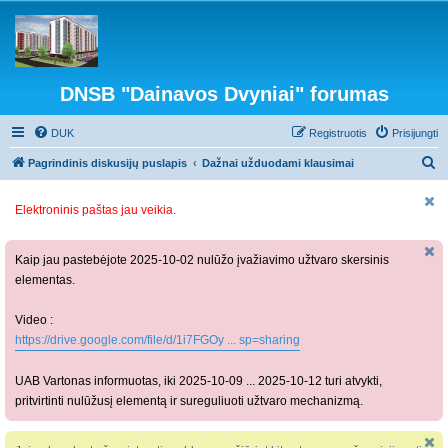
DNSB "Dainavos Dvyniai" forumas
DUK
Registruotis
Prisijungti
I
Pagrindinis diskusijų puslapis
Dažnai užduodami klausimai
e
Elektroninis paštas jau veikia.
š
k
o
Kaip jau pastebėjote 2025-10-02 nulūžo įvažiavimo užtvaro skersinis
elementas.
t
i
Video :
https://drive.google.com/file/d/1i7FGOy ... sp=sharing
UAB Vartonas informuotas, iki 2025-10-09 ... 2025-10-12 turi atvykti,
pritvirtinti nulūžusį elementą ir sureguliuoti užtvaro mechanizmą.