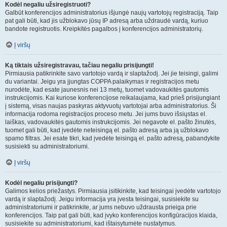
Kodėl negaliu užsiregistruoti?
Galbūt konferencijos administratorius išjungė naujų vartotojų registraciją. Taip
pat gali būti, kad jis užblokavo jūsų IP adresą arba uždraudė vardą, kuriuo
bandote registruotis. Kreipkitės pagalbos į konferencijos administratorių.
Į viršų
Ką tiktais užsiregistravau, tačiau negaliu prisijungti!
Pirmiausia patikrinkite savo vartotojo vardą ir slaptažodį. Jei jie teisingi, galimi
du variantai. Jeigu yra įjungtas COPPA palaikymas ir registracijos metu
nurodėte, kad esate jaunesnis nei 13 metų, tuomet vadovaukitės gautomis
instrukcijomis. Kai kuriose konferencijose reikalaujama, kad prieš prisijungiant
į sistemą, visas naujas paskyras aktyvuotų vartotojai arba administratorius. Ši
informacija rodoma registracijos proceso metu. Jei jums buvo išsiųstas el.
laiškas, vadovaukitės gautomis instrukcijomis. Jei negavote el. pašto žinutės,
tuomet gali būti, kad įvedėte neteisingą el. pašto adresą arba ją užblokavo
spamo filtras. Jei esate tikri, kad įvedėte teisingą el. pašto adresą, pabandykite
susisiekti su administratoriumi.
Į viršų
Kodėl negaliu prisijungti?
Galimos kelios priežastys. Pirmiausia įsitikinkite, kad teisingai įvedėte vartotojo
vardą ir slaptažodį. Jeigu informacija yra įvesta teisingai, susisiekite su
administratoriumi ir patikrinkite, ar jums nebuvo uždrausta prieiga prie
konferencijos. Taip pat gali būti, kad įvyko konferencijos konfigūracijos klaida,
susisiekite su administratoriumi, kad ištaisytumėte nustatymus.