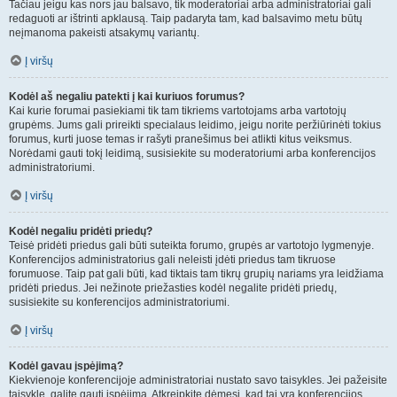
Tačiau jeigu kas nors jau balsavo, tik moderatoriai arba administratoriai gali
redaguoti ar ištrinti apklausą. Taip padaryta tam, kad balsavimo metu būtų
neįmanoma pakeisti atsakymų variantų.
Į viršų
Kodėl aš negaliu patekti į kai kuriuos forumus?
Kai kurie forumai pasiekiami tik tam tikriems vartotojams arba vartotojų
grupėms. Jums gali prireikti specialaus leidimo, jeigu norite peržiūrinėti tokius
forumus, kurti juose temas ir rašyti pranešimus bei atlikti kitus veiksmus.
Norėdami gauti tokį leidimą, susisiekite su moderatoriumi arba konferencijos
administratoriumi.
Į viršų
Kodėl negaliu pridėti priedų?
Teisė pridėti priedus gali būti suteikta forumo, grupės ar vartotojo lygmenyje.
Konferencijos administratorius gali neleisti įdėti priedus tam tikruose
forumuose. Taip pat gali būti, kad tiktais tam tikrų grupių nariams yra leidžiama
pridėti priedus. Jei nežinote priežasties kodėl negalite pridėti priedų,
susisiekite su konferencijos administratoriumi.
Į viršų
Kodėl gavau įspėjimą?
Kiekvienoje konferencijoje administratoriai nustato savo taisykles. Jei pažeisite
taisyklę, galite gauti įspėjimą. Atkreipkite dėmesį, kad tai yra konferencijos