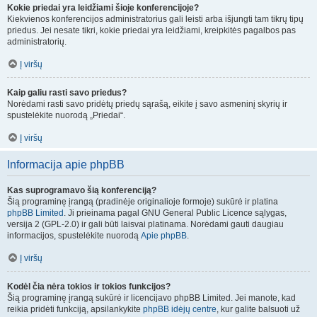
Kokie priedai yra leidžiami šioje konferencijoje?
Kiekvienos konferencijos administratorius gali leisti arba išjungti tam tikrų tipų
priedus. Jei nesate tikri, kokie priedai yra leidžiami, kreipkitės pagalbos pas
administratorių.
Į viršų
Kaip galiu rasti savo priedus?
Norėdami rasti savo pridėtų priedų sąrašą, eikite į savo asmeninį skyrių ir
spustelėkite nuorodą „Priedai“.
Į viršų
Informacija apie phpBB
Kas suprogramavo šią konferenciją?
Šią programinę įrangą (pradinėje originalioje formoje) sukūrė ir platina
phpBB Limited
. Ji prieinama pagal GNU General Public Licence sąlygas,
versija 2 (GPL-2.0) ir gali būti laisvai platinama. Norėdami gauti daugiau
informacijos, spustelėkite nuorodą
Apie phpBB
.
Į viršų
Kodėl čia nėra tokios ir tokios funkcijos?
Šią programinę įrangą sukūrė ir licencijavo phpBB Limited. Jei manote, kad
reikia pridėti funkciją, apsilankykite
phpBB idėjų centre
, kur galite balsuoti už