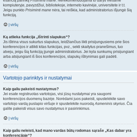
esančią parinktį
Prisiminti mane
. Nerekomenduojama to daryti viešame
kompiuteryje, pavyzdžiui, bibliotekoje, interneto kavinėje, universitete ir t.t.
Jeigu punkto
Prisiminti mane
nėra, tai reiškia, kad administratorius išjungė šią
funkciją.
Į viršų
Ką atlieka funkcija „Ištrinti slapukus“?
Jis ištrina visus sukurtus slapukus, leidžiančius likti prisijungusiems prie šios
konferencijos ir atlikti kitas funkcijas, pvz., sekti skaitytus pranešimus, tuo
atveju, jeigu šią funkciją įjungė administratorius. Jei kyla sunkumų prisijungiant
arba atsijungiant iš šios konferencijos, slapukų ištrynimas gali padėti.
Į viršų
Vartotojo parinktys ir nustatymai
Kaip galiu pakeisti nustatymus?
Jei esate registruotas vartotojas, visi jūsų nustatymai yra saugomi
konferencijos duomenų bazėje. Norėdami juos pakeisti, spustelėkite savo
vartotojo vardą puslapio viršuje ir spustelėkite nuorodą
Asmeninis skyrius
. Čia
galite pakeisti visus savo nustatymus ir pasirinkimus.
Į viršų
Kaip galiu neleisti, kad mano vardas būtų rodomas sąraše „Kas dabar yra
konferencijoje“?