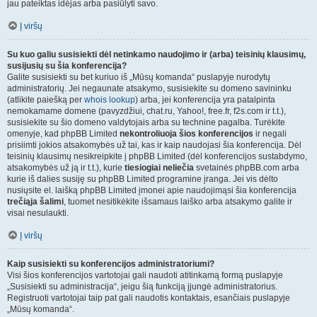
jau pateiktas idėjas arba pasiūlyti savo.
Į viršų
Su kuo galiu susisiekti dėl netinkamo naudojimo ir (arba) teisinių klausimų,
susijusių su šia konferencija?
Galite susisiekti su bet kuriuo iš „Mūsų komanda“ puslapyje nurodytų
administratorių. Jei negaunate atsakymo, susisiekite su domeno savininku
(atlikite paiešką per
whois lookup
) arba, jei konferencija yra patalpinta
nemokamame domene (pavyzdžiui, chat.ru, Yahoo!, free.fr, f2s.com ir t.t.),
susisiekite su šio domeno valdytojais arba su technine pagalba. Turėkite
omenyje, kad phpBB Limited
nekontroliuoja šios konferencijos
ir negali
prisiimti jokios atsakomybės už tai, kas ir kaip naudojasi šia konferencija. Dėl
teisinių klausimų nesikreipkite į phpBB Limited (dėl konferencijos sustabdymo,
atsakomybės už ją ir t.t.), kurie
tiesiogiai neliečia
svetainės phpBB.com arba
kurie iš dalies susiję su phpBB Limited programine įranga. Jei vis dėlto
nusiųsite el. laišką phpBB Limited įmonei apie naudojimąsi šia konferencija
trečiąja šalimi
, tuomet nesitikėkite išsamaus laiško arba atsakymo galite ir
visai nesulaukti.
Į viršų
Kaip susisiekti su konferencijos administratoriumi?
Visi šios konferencijos vartotojai gali naudoti atitinkamą formą puslapyje
„Susisiekti su administracija“, jeigu šią funkciją įjungė administratorius.
Registruoti vartotojai taip pat gali naudotis kontaktais, esančiais puslapyje
„Mūsų komanda“.