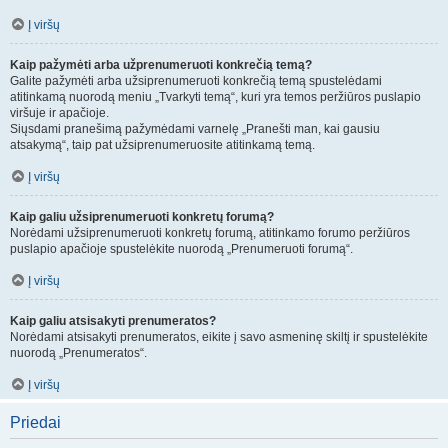
Į viršų
Kaip pažymėti arba užprenumeruoti konkrečią temą?
Galite pažymėti arba užsiprenumeruoti konkrečią temą spustelėdami
atitinkamą nuorodą meniu „Tvarkyti temą“, kuri yra temos peržiūros puslapio
viršuje ir apačioje.
Siųsdami pranešimą pažymėdami varnelę „Pranešti man, kai gausiu
atsakymą“, taip pat užsiprenumeruosite atitinkamą temą.
Į viršų
Kaip galiu užsiprenumeruoti konkretų forumą?
Norėdami užsiprenumeruoti konkretų forumą, atitinkamo forumo peržiūros
puslapio apačioje spustelėkite nuorodą „Prenumeruoti forumą“.
Į viršų
Kaip galiu atsisakyti prenumeratos?
Norėdami atsisakyti prenumeratos, eikite į savo asmeninę skiltį ir spustelėkite
nuorodą „Prenumeratos“.
Į viršų
Priedai