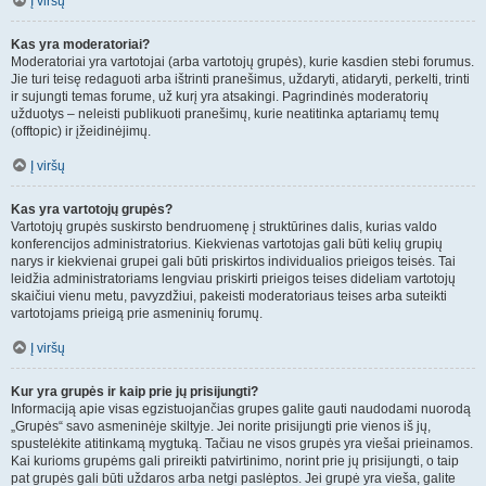
Į viršų
Kas yra moderatoriai?
Moderatoriai yra vartotojai (arba vartotojų grupės), kurie kasdien stebi forumus.
Jie turi teisę redaguoti arba ištrinti pranešimus, uždaryti, atidaryti, perkelti, trinti
ir sujungti temas forume, už kurį yra atsakingi. Pagrindinės moderatorių
užduotys – neleisti publikuoti pranešimų, kurie neatitinka aptariamų temų
(offtopic) ir įžeidinėjimų.
Į viršų
Kas yra vartotojų grupės?
Vartotojų grupės suskirsto bendruomenę į struktūrines dalis, kurias valdo
konferencijos administratorius. Kiekvienas vartotojas gali būti kelių grupių
narys ir kiekvienai grupei gali būti priskirtos individualios prieigos teisės. Tai
leidžia administratoriams lengviau priskirti prieigos teises dideliam vartotojų
skaičiui vienu metu, pavyzdžiui, pakeisti moderatoriaus teises arba suteikti
vartotojams prieigą prie asmeninių forumų.
Į viršų
Kur yra grupės ir kaip prie jų prisijungti?
Informaciją apie visas egzistuojančias grupes galite gauti naudodami nuorodą
„Grupės“ savo asmeninėje skiltyje. Jei norite prisijungti prie vienos iš jų,
spustelėkite atitinkamą mygtuką. Tačiau ne visos grupės yra viešai prieinamos.
Kai kurioms grupėms gali prireikti patvirtinimo, norint prie jų prisijungti, o taip
pat grupės gali būti uždaros arba netgi paslėptos. Jei grupė yra vieša, galite