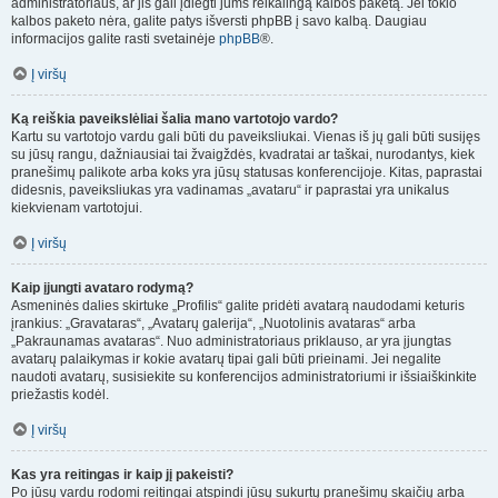
administratoriaus, ar jis gali įdiegti jums reikalingą kalbos paketą. Jei tokio
kalbos paketo nėra, galite patys išversti phpBB į savo kalbą. Daugiau
informacijos galite rasti svetainėje
phpBB
®.
Į viršų
Ką reiškia paveikslėliai šalia mano vartotojo vardo?
Kartu su vartotojo vardu gali būti du paveiksliukai. Vienas iš jų gali būti susijęs
su jūsų rangu, dažniausiai tai žvaigždės, kvadratai ar taškai, nurodantys, kiek
pranešimų palikote arba koks yra jūsų statusas konferencijoje. Kitas, paprastai
didesnis, paveiksliukas yra vadinamas „avataru“ ir paprastai yra unikalus
kiekvienam vartotojui.
Į viršų
Kaip įjungti avataro rodymą?
Asmeninės dalies skirtuke „Profilis“ galite pridėti avatarą naudodami keturis
įrankius: „Gravataras“, „Avatarų galerija“, „Nuotolinis avataras“ arba
„Pakraunamas avataras“. Nuo administratoriaus priklauso, ar yra įjungtas
avatarų palaikymas ir kokie avatarų tipai gali būti prieinami. Jei negalite
naudoti avatarų, susisiekite su konferencijos administratoriumi ir išsiaiškinkite
priežastis kodėl.
Į viršų
Kas yra reitingas ir kaip jį pakeisti?
Po jūsų vardu rodomi reitingai atspindi jūsų sukurtų pranešimų skaičių arba