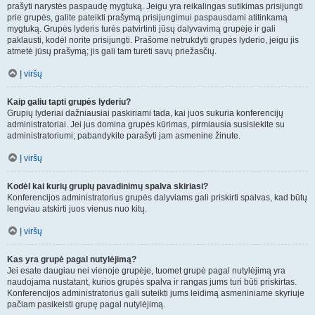
prašyti narystės paspaudę mygtuką. Jeigu yra reikalingas sutikimas prisijungti
prie grupės, galite pateikti prašymą prisijungimui paspausdami atitinkamą
mygtuką. Grupės lyderis turės patvirtinti jūsų dalyvavimą grupėje ir gali
paklausti, kodėl norite prisijungti. Prašome netrukdyti grupės lyderio, jeigu jis
atmetė jūsų prašymą; jis gali tam turėti savų priežasčių.
Į viršų
Kaip galiu tapti grupės lyderiu?
Grupių lyderiai dažniausiai paskiriami tada, kai juos sukuria konferencijų
administratoriai. Jei jus domina grupės kūrimas, pirmiausia susisiekite su
administratoriumi; pabandykite parašyti jam asmenine žinute.
Į viršų
Kodėl kai kurių grupių pavadinimų spalva skiriasi?
Konferencijos administratorius grupės dalyviams gali priskirti spalvas, kad būtų
lengviau atskirti juos vienus nuo kitų.
Į viršų
Kas yra grupė pagal nutylėjimą?
Jei esate daugiau nei vienoje grupėje, tuomet grupė pagal nutylėjimą yra
naudojama nustatant, kurios grupės spalva ir rangas jums turi būti priskirtas.
Konferencijos administratorius gali suteikti jums leidimą asmeniniame skyriuje
pačiam pasikeisti grupę pagal nutylėjimą.