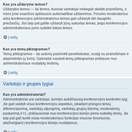
Kas yra uždarytos temos?
Uždarytos temos — tai temos, kuriose vartotojai nebegali skelbti pranešimų, o
visos jose esančios apklausos automatiškai uždaromos. Forumo moderatorius
arba konferencijos administratorius temas gali uždaryti dėl daugelio
priežasčių. Jūs taip pat galite uždaryti jūsų sukurtas temas, jeigu konferencijos
administratoriaus jums suteikė tokias teises.
Į viršų
Kas yra temų piktogramos?
Temų piktogramos – tai autorių pasirinkti paveiksliukai, susiję su pranešimais ir
atspindintys jų turinį. Galimybė naudoti temų piktogramas priklauso nuo
administratoriaus nustatytų leidimų.
Į viršų
Vartotojo ir grupės lygiai
Kas yra administratoriai?
Administratoriai yra vartotojai, turintys aukščiausią konferencijos kontrolės lygį.
Jie gali valdyti visus konferencijos aspektus, įskaitant prieigos teisių
diferencijavimą, vartotojų atjungimą, vartotojų grupių kūrimą, moderatorių
paskyrimą ir t.t., priklausomai nuo konferencijos kūrėjo jiems suteiktų teisių. Jie
taip pat gali turėti visas moderatoriaus funkcijas visuose forumuose,
atsižvelgiant į konferencijos kūrėjo nustatymus.