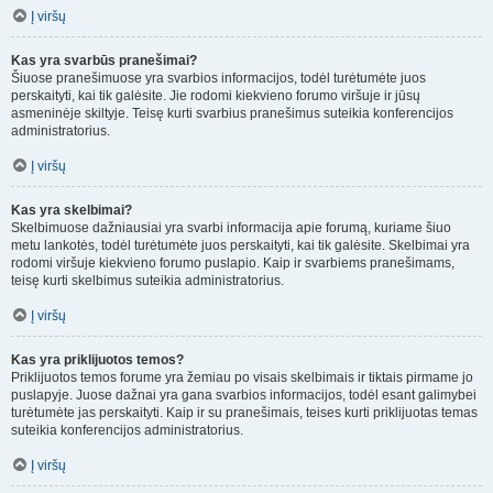
Į viršų
Kas yra svarbūs pranešimai?
Šiuose pranešimuose yra svarbios informacijos, todėl turėtumėte juos
perskaityti, kai tik galėsite. Jie rodomi kiekvieno forumo viršuje ir jūsų
asmeninėje skiltyje. Teisę kurti svarbius pranešimus suteikia konferencijos
administratorius.
Į viršų
Kas yra skelbimai?
Skelbimuose dažniausiai yra svarbi informacija apie forumą, kuriame šiuo
metu lankotės, todėl turėtumėte juos perskaityti, kai tik galėsite. Skelbimai yra
rodomi viršuje kiekvieno forumo puslapio. Kaip ir svarbiems pranešimams,
teisę kurti skelbimus suteikia administratorius.
Į viršų
Kas yra priklijuotos temos?
Priklijuotos temos forume yra žemiau po visais skelbimais ir tiktais pirmame jo
puslapyje. Juose dažnai yra gana svarbios informacijos, todėl esant galimybei
turėtumėte jas perskaityti. Kaip ir su pranešimais, teises kurti priklijuotas temas
suteikia konferencijos administratorius.
Į viršų