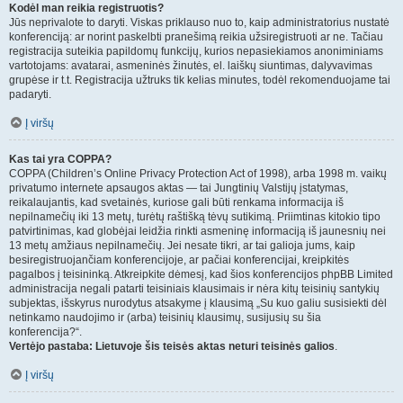
Kodėl man reikia registruotis?
Jūs neprivalote to daryti. Viskas priklauso nuo to, kaip administratorius nustatė
konferenciją: ar norint paskelbti pranešimą reikia užsiregistruoti ar ne. Tačiau
registracija suteikia papildomų funkcijų, kurios nepasiekiamos anoniminiams
vartotojams: avatarai, asmeninės žinutės, el. laiškų siuntimas, dalyvavimas
grupėse ir t.t. Registracija užtruks tik kelias minutes, todėl rekomenduojame tai
padaryti.
Į viršų
Kas tai yra COPPA?
COPPA (Children’s Online Privacy Protection Act of 1998), arba 1998 m. vaikų
privatumo internete apsaugos aktas — tai Jungtinių Valstijų įstatymas,
reikalaujantis, kad svetainės, kuriose gali būti renkama informacija iš
nepilnamečių iki 13 metų, turėtų raštišką tėvų sutikimą. Priimtinas kitokio tipo
patvirtinimas, kad globėjai leidžia rinkti asmeninę informaciją iš jaunesnių nei
13 metų amžiaus nepilnamečių. Jei nesate tikri, ar tai galioja jums, kaip
besiregistruojančiam konferencijoje, ar pačiai konferencijai, kreipkitės
pagalbos į teisininką. Atkreipkite dėmesį, kad šios konferencijos phpBB Limited
administracija negali patarti teisiniais klausimais ir nėra kitų teisinių santykių
subjektas, išskyrus nurodytus atsakyme į klausimą „Su kuo galiu susisiekti dėl
netinkamo naudojimo ir (arba) teisinių klausimų, susijusių su šia
konferencija?“.
Vertėjo pastaba: Lietuvoje šis teisės aktas neturi teisinės galios
.
Į viršų