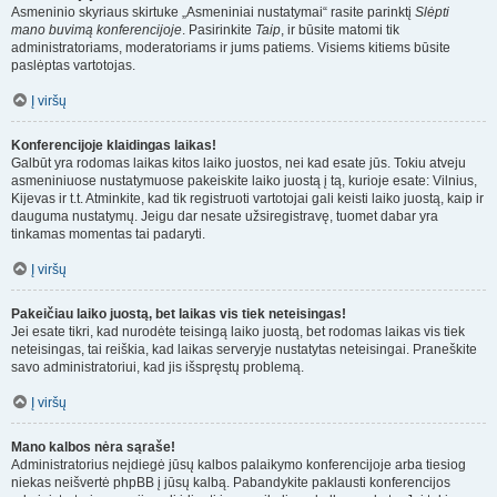
Asmeninio skyriaus skirtuke „Asmeniniai nustatymai“ rasite parinktį
Slėpti
mano buvimą konferencijoje
. Pasirinkite
Taip
, ir būsite matomi tik
administratoriams, moderatoriams ir jums patiems. Visiems kitiems būsite
paslėptas vartotojas.
Į viršų
Konferencijoje klaidingas laikas!
Galbūt yra rodomas laikas kitos laiko juostos, nei kad esate jūs. Tokiu atveju
asmeniniuose nustatymuose pakeiskite laiko juostą į tą, kurioje esate: Vilnius,
Kijevas ir t.t. Atminkite, kad tik registruoti vartotojai gali keisti laiko juostą, kaip ir
dauguma nustatymų. Jeigu dar nesate užsiregistravę, tuomet dabar yra
tinkamas momentas tai padaryti.
Į viršų
Pakeičiau laiko juostą, bet laikas vis tiek neteisingas!
Jei esate tikri, kad nurodėte teisingą laiko juostą, bet rodomas laikas vis tiek
neteisingas, tai reiškia, kad laikas serveryje nustatytas neteisingai. Praneškite
savo administratoriui, kad jis išspręstų problemą.
Į viršų
Mano kalbos nėra sąraše!
Administratorius neįdiegė jūsų kalbos palaikymo konferencijoje arba tiesiog
niekas neišvertė phpBB į jūsų kalbą. Pabandykite paklausti konferencijos