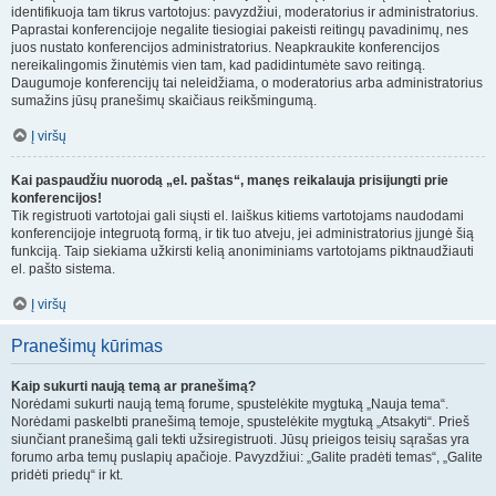
identifikuoja tam tikrus vartotojus: pavyzdžiui, moderatorius ir administratorius.
Paprastai konferencijoje negalite tiesiogiai pakeisti reitingų pavadinimų, nes
juos nustato konferencijos administratorius. Neapkraukite konferencijos
nereikalingomis žinutėmis vien tam, kad padidintumėte savo reitingą.
Daugumoje konferencijų tai neleidžiama, o moderatorius arba administratorius
sumažins jūsų pranešimų skaičiaus reikšmingumą.
Į viršų
Kai paspaudžiu nuorodą „el. paštas“, manęs reikalauja prisijungti prie
konferencijos!
Tik registruoti vartotojai gali siųsti el. laiškus kitiems vartotojams naudodami
konferencijoje integruotą formą, ir tik tuo atveju, jei administratorius įjungė šią
funkciją. Taip siekiama užkirsti kelią anoniminiams vartotojams piktnaudžiauti
el. pašto sistema.
Į viršų
Pranešimų kūrimas
Kaip sukurti naują temą ar pranešimą?
Norėdami sukurti naują temą forume, spustelėkite mygtuką „Nauja tema“.
Norėdami paskelbti pranešimą temoje, spustelėkite mygtuką „Atsakyti“. Prieš
siunčiant pranešimą gali tekti užsiregistruoti. Jūsų prieigos teisių sąrašas yra
forumo arba temų puslapių apačioje. Pavyzdžiui: „Galite pradėti temas“, „Galite
pridėti priedų“ ir kt.