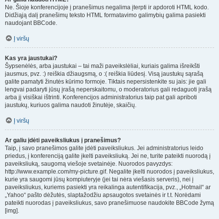
Ne. Šioje konferencijoje į pranešimus negalima įterpti ir apdoroti HTML kodo.
Didžiąją dalį pranešimų teksto HTML formatavimo galimybių galima pasiekti
naudojant BBCode.
Į viršų
Kas yra jaustukai?
Šypsenėlės, arba jaustukai – tai maži paveikslėliai, kuriais galima išreikšti
jausmus, pvz. :) reiškia džiaugsmą, o :( reiškia liūdesį. Visą jaustukų sąrašą
galite pamatyti žinutės kūrimo formoje. Tiktais nepersistenkite su jais: jie gali
lengvai padaryti jūsų įrašą neperskaitomu, o moderatorius gali redaguoti įrašą
arba jį visiškai ištrinti. Konferencijos administratorius taip pat gali apriboti
jaustukų, kuriuos galima naudoti žinutėje, skaičių.
Į viršų
Ar galiu įdėti paveiksliukus į pranešimus?
Taip, į savo pranešimos galite įdėti paveiksliukus. Jei administratorius leido
priedus, į konferenciją galite įkelti paveiksliuką. Jei ne, turite pateikti nuorodą į
paveiksliuką, saugomą viešoje svetainėje. Nuorodos pavyzdys:
http://www.example.com/my-picture.gif. Negalite įkelti nuorodos į paveiksliukus,
kurie yra saugomi jūsų kompiuteryje (jei tai nėra viešasis serveris), nei į
paveiksliukus, kuriems pasiekti yra reikalinga autentifikacija, pvz., „Hotmail“ ar
„Yahoo“ pašto dėžutės, slaptažodžiu apsaugotos svetainės ir t.t. Norėdami
pateikti nuorodas į paveiksliukus, ​​savo pranešimuose naudokite BBCode žymą
[img].