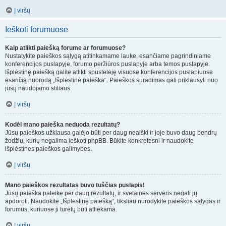
Į viršų
Ieškoti forumuose
Kaip atlikti paiešką forume ar forumuose?
Nustatykite paieškos sąlygą atitinkamame lauke, esančiame pagrindiniame
konferencijos puslapyje, forumo peržiūros puslapyje arba temos puslapyje.
Išplėstinę paiešką galite atlikti spustelėję visuose konferencijos puslapiuose
esančią nuorodą „Išplėstinė paieška“. Paieškos suradimas gali priklausyti nuo
jūsų naudojamo stiliaus.
Į viršų
Kodėl mano paieška neduoda rezultatų?
Jūsų paieškos užklausa galėjo būti per daug neaiški ir joje buvo daug bendrų
žodžių, kurių negalima ieškoti phpBB. Būkite konkretesni ir naudokite
išplėstines paieškos galimybes.
Į viršų
Mano paieškos rezultatas buvo tuščias puslapis!
Jūsų paieška pateikė per daug rezultatų, ir svetainės serveris negali jų
apdoroti. Naudokite „Išplėstinę paiešką“, tiksliau nurodykite paieškos sąlygas ir
forumus, kuriuose ji turėtų būti atliekama.
Į viršų