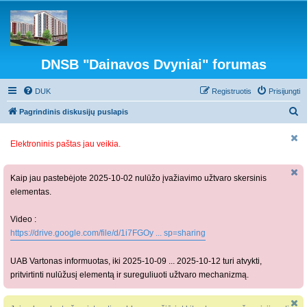
DNSB "Dainavos Dvyniai" forumas
DUK
Registruotis
Prisijungti
I
Pagrindinis diskusijų puslapis
e
Elektroninis paštas jau veikia.
š
k
o
Kaip jau pastebėjote 2025-10-02 nulūžo įvažiavimo užtvaro skersinis
elementas.
t
i
Video :
https://drive.google.com/file/d/1i7FGOy ... sp=sharing
UAB Vartonas informuotas, iki 2025-10-09 ... 2025-10-12 turi atvykti,
pritvirtinti nulūžusį elementą ir sureguliuoti užtvaro mechanizmą.