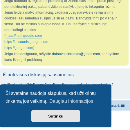
Jeigu bandant užregistruoti problemą ar žiūrint kitas temas prašo prisijungti
per elektroninį paštą, pabandykite su naršykle jungtis
inkognito
rėžimu.
Jeigu leidžia matyti informaciją, vadinasi Jūsų naršyklėje reikia ištrinti
cookies (sausainėliai) susijusius su el. paštu. Bandykite trinti po vieną ir
tikrinti. Tai ne forumo puslapio bėda, o Jūsų naršyklėje susikaupę
nereikalingi cookies.
(
https://mail.google.com
https://accounts.google.com
https://google.com
)
Jeigu kas nesigauna, rašykite
dainavos.forumas@gmail.com
, bandysime
kartu išspręsti problemą.
Ištrinti visus diskusijų sausainėlius
Ar tikrai norite ištrinti visus šios diskusijų lentos sukurtus sausainėlius?
Ši svetainė naudoja slapukus, kad užtikrintų
tinkamą jos veikimą.
Daugiau informacijos
Pagrindinis diskusijų puslapis
Susisiekite su administracija
Sutinku
Veikia su
phpBB
® Forum Software © phpBB Limited
Vertė
Riešutas
© 2024
Konfidencialumas
|
Taisyklės