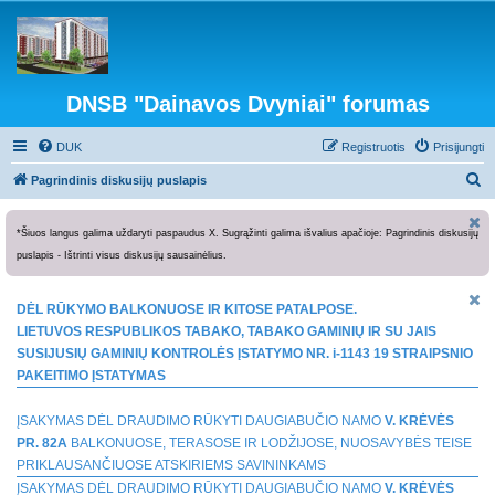
DNSB "Dainavos Dvyniai" forumas
DUK
Registruotis
Prisijungti
I
Pagrindinis diskusijų puslapis
e
š
*Šiuos langus galima uždaryti paspaudus X. Sugrąžinti galima išvalius apačioje: Pagrindinis diskusijų
puslapis - Ištrinti visus diskusijų sausainėlius.
k
o
DĖL RŪKYMO BALKONUOSE IR KITOSE PATALPOSE.
t
LIETUVOS RESPUBLIKOS TABAKO, TABAKO GAMINIŲ IR SU JAIS
i
SUSIJUSIŲ GAMINIŲ KONTROLĖS ĮSTATYMO NR. i-1143 19 STRAIPSNIO
PAKEITIMO ĮSTATYMAS
ĮSAKYMAS DĖL DRAUDIMO RŪKYTI DAUGIABUČIO NAMO
V. KRĖVĖS
PR. 82A
BALKONUOSE, TERASOSE IR LODŽIJOSE, NUOSAVYBĖS TEISE
PRIKLAUSANČIUOSE ATSKIRIEMS SAVININKAMS
ĮSAKYMAS DĖL DRAUDIMO RŪKYTI DAUGIABUČIO NAMO
V. KRĖVĖS