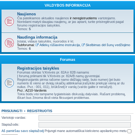
VALDYBOS INFORMACIJA
Naujienos
Čia pateikiamos aktualios naujienos
ir neregistruotiems
vartotojams.
Norėdami matyti daugiau naujienų, ar jas aptarti, turite prisiregitruoti pagal
forumo registracijos taisykles.
Temos:
5
Naudinga informacija
Įstatai, vidaus taisyklės, nuorodos ir kt.
Subforumai:
Atliekų rūšiavimo instrukcija
,
Skelbimas dėl šunų vedžiojimo
Temos:
6
Forumas
Registracijos taisykles
Forumas skirtas V.Krėvės pr. 82A ir 82B namams
Į forumą priimami tik V.Krėvės pr. 82A/B namų gyventojai.
Registruojantis pirma rašome namo didžiąją raidę, buto numerį (jei buto
numeris iš vieno ar dviejų skaičių atitinkamai įrašykite priekyje vieną ar du
nulius. Pvz.: 001, 011), brūkšnelį ir vardą (vardo galite ir nerašyti).
Pvz.: A210-Vardenis
Tokiu būdu visi tampame lygiateisiais diskusijų dalyviais. Rašant problemą,
iškart bus žinoma tiksli vieta fiksuojant problemas.
PRISIJUNGTI
•
REGISTRUOTIS
Vartotojo vardas:
Slaptažodis:
Aš pamiršau savo slaptažodį
Prijungti mane automatiškai kiekvieno apsilankymo metu