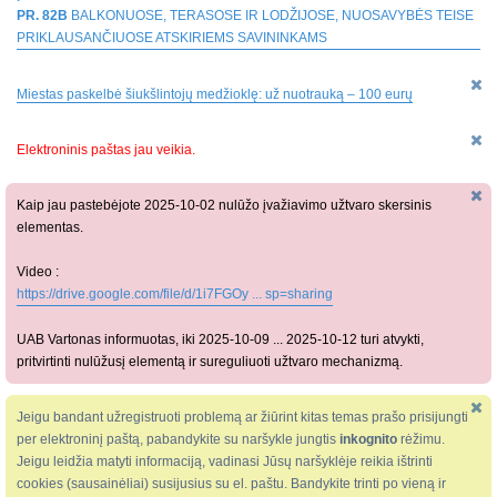
PR. 82B
BALKONUOSE, TERASOSE IR LODŽIJOSE, NUOSAVYBĖS TEISE
PRIKLAUSANČIUOSE ATSKIRIEMS SAVININKAMS
Miestas paskelbė šiukšlintojų medžioklę: už nuotrauką – 100 eurų
Elektroninis paštas jau veikia.
Kaip jau pastebėjote 2025-10-02 nulūžo įvažiavimo užtvaro skersinis
elementas.
Video :
https://drive.google.com/file/d/1i7FGOy ... sp=sharing
UAB Vartonas informuotas, iki 2025-10-09 ... 2025-10-12 turi atvykti,
pritvirtinti nulūžusį elementą ir sureguliuoti užtvaro mechanizmą.
Jeigu bandant užregistruoti problemą ar žiūrint kitas temas prašo prisijungti
per elektroninį paštą, pabandykite su naršykle jungtis
inkognito
rėžimu.
Jeigu leidžia matyti informaciją, vadinasi Jūsų naršyklėje reikia ištrinti
cookies (sausainėliai) susijusius su el. paštu. Bandykite trinti po vieną ir