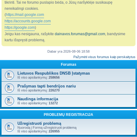
tikrinti. Tai ne forumo puslapio bėda, o Jūsų naršyklėje susikaupę
nereikalingi cookies.
(
https://mail.google.com
https://accounts.google.com
https://google.com
)
Jeigu kas nesigauna, rašykite
dainavos.forumas@gmail.com
, bandysime
kartu išspręsti problemą.
Dabar yra 2026-08-06 18:58
Pažymėti visus forumus kaip perskaitytus
Forumas
Lietuvos Respublikos DNSB Įstatymas
Iš viso apsilankymų:
258656
Prašymas tapti bendrijos nariu
Iš viso apsilankymų:
226270
Naudinga informacija
Iš viso apsilankymų:
13272
PROBLEMŲ REGISTRACIJA
Užregistruoti problemą
Nuorodą į Formą užregistruoti problemą
Iš viso apsilankymų:
226955