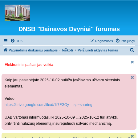
DNSB "Dainavos Dvyniai" forumas
DUK
Registruotis
Prisijungti
I
Pagrindinis diskusijų puslapis
Ieškoti
Peržiūrėti aktyvias temas
e
Elektroninis paštas jau veikia.
š
k
o
Kaip jau pastebėjote 2025-10-02 nulūžo įvažiavimo užtvaro skersinis
elementas.
t
i
Video :
https://drive.google.com/file/d/1i7FGOy ... sp=sharing
UAB Vartonas informuotas, iki 2025-10-09 ... 2025-10-12 turi atvykti,
pritvirtinti nulūžusį elementą ir sureguliuoti užtvaro mechanizmą.