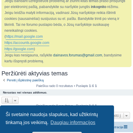
Jeigu bandant užregistruoti problemą ar žiūrint kitas temas prašo prisijungti
per elektroninį paštą, pabandykite su naršykle jungtis
inkognito
rėžimu.
Jeigu leidžia matyti informaciją, vadinasi Jūsų naršyklėje reikia ištrinti
cookies (sausainėliai) susijusius su el. paštu. Bandykite trinti po vieną ir
tikrinti. Tai ne forumo puslapio bėda, o Jūsų naršyklėje susikaupę
nereikalingi cookies.
(
https://mail.google.com
https://accounts.google.com
https://google.com
)
Jeigu kas nesigauna, rašykite
dainavos.forumas@gmail.com
, bandysime
kartu išspręsti problemą.
Peržiūrėti aktyvias temas
Pereiti į išplėstinę paiešką
Paieška rado 0 rezultatus • Puslapis
1
iš
1
Nerastas nei vienas atitikmuo.
Paieška rado 0 rezultatus • Puslapis
1
iš
1
Ši svetainė naudoja slapukus, kad užtikrintų
Pereiti į
tinkamą jos veikimą.
Daugiau informacijos
Pagrindinis diskusijų puslapis
Susisiekite su administracija