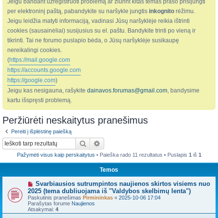
Jeigu bandant užregistruoti problemą ar žiūrint kitas temas prašo prisijungti
per elektroninį paštą, pabandykite su naršykle jungtis
inkognito
rėžimu.
Jeigu leidžia matyti informaciją, vadinasi Jūsų naršyklėje reikia ištrinti
cookies (sausainėliai) susijusius su el. paštu. Bandykite trinti po vieną ir
tikrinti. Tai ne forumo puslapio bėda, o Jūsų naršyklėje susikaupę
nereikalingi cookies.
(
https://mail.google.com
https://accounts.google.com
https://google.com
)
Jeigu kas nesigauna, rašykite
dainavos.forumas@gmail.com
, bandysime
kartu išspręsti problemą.
Peržiūrėti neskaitytus pranešimus
Pereiti į išplėstinę paiešką
Ieškoti
Išplėstinė paieška
Pažymėti visus kaip perskaitytus
• Paieška rado 11 rezultatus • Puslapis
1
iš
1
Temos
N
Svarbiausios sutrumpintos naujienos skirtos visiems nuo
a
2025 (tema dubliuojama iš "Valdybos skelbimų lenta")
u
Paskutinis pranešimas
Pirmininkas
«
2025-10-06 17:04
j
Parašytas forume
Naujienos
a
Atsakymai:
4
s
p