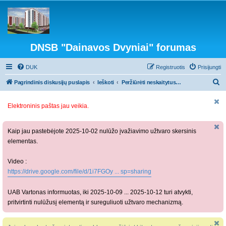
DNSB "Dainavos Dvyniai" forumas
DUK
Registruotis
Prisijungti
I
Pagrindinis diskusijų puslapis
Ieškoti
Peržiūrėti neskaitytus pranešimus
e
Elektroninis paštas jau veikia.
š
k
o
Kaip jau pastebėjote 2025-10-02 nulūžo įvažiavimo užtvaro skersinis
elementas.
t
i
Video :
https://drive.google.com/file/d/1i7FGOy ... sp=sharing
UAB Vartonas informuotas, iki 2025-10-09 ... 2025-10-12 turi atvykti,
pritvirtinti nulūžusį elementą ir sureguliuoti užtvaro mechanizmą.