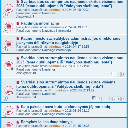
N
Svarbiausios sutrumpintos naujienos skirtos visiems nuo
r
a
2024 (tema dubliuojama iš "Valdybos skelbimų lenta")
a
u
Paskutinis pranešimas
adminas
«
2024-08-28 00:39
n
j
Parašytas forume
Naujienos
e
a
Atsakymai:
7
š
s
i
p
N
Naudinga informacija
m
r
a
Paskutinis pranešimas
a
adminas
«
2024-04-19 15:15
a
u
Parašytas forume
s
Naudinga informacija
n
j
e
a
N
Kauno miesto savivaldybės administracijos direktoriaus
š
s
a
i
įsakymas dėl rūkymo daugiabutyje
p
u
m
Paskutinis pranešimas
r
adminas
«
2024-04-17 19:56
j
a
Parašytas forume
a
Naudinga informacija
a
s
n
s
e
N
Svarbiausios sutrumpintos naujienos skirtos visiems nuo
p
š
a
2023 (tema dubliuojama iš "Valdybos skelbimų lenta")
r
i
u
a
Paskutinis pranešimas
adminas
«
2023-08-07 21:31
m
j
n
Parašytas forume
Naujienos
a
a
e
Atsakymai:
10
s
s
1
2
š
p
i
r
N
Svarbiausios sutrumpintos naujienos skirtos visiems
m
a
a
a
(tema dubliuojama iš "Valdybos skelbimų lenta")
n
u
s
Paskutinis pranešimas
Pirmininkas
«
2022-08-12 19:22
e
j
Parašytas forume
Naujienos
š
a
Atsakymai:
64
i
s
1
4
5
6
7
…
m
p
a
r
N
Kaip pakeisti savo buto telefonspynės įėjimo kodą
s
a
a
Paskutinis pranešimas
adminas
«
2018-05-24 23:12
n
u
Parašytas forume
Naudinga informacija
e
j
š
a
N
Ramybės laikas daugiabutyje
i
s
a
Paskutinis pranešimas
adminas
«
2017-02-15 23:35
m
p
u