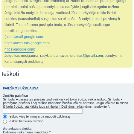
Jeigu bandant užregistruoti problemą ar žiūrint kitas temas prašo prisijungti
per elektroninį paštą, pabandykite su naršykle jungtis
inkognito
rėžimu.
Jeigu leidžia matyti informaciją, vadinasi Jūsų naršyklėje reikia ištrinti
cookies (sausainėliai) susijusius su el. paštu. Bandykite trinti po vieną ir
tikrinti. Tai ne forumo puslapio bėda, o Jūsų naršyklėje susikaupę
nereikalingi cookies.
(
https://mail.google.com
https://accounts.google.com
https://google.com
)
Jeigu kas nesigauna, rašykite
dainavos.forumas@gmail.com
, bandysime
kartu išspręsti problemą.
Ieškoti
PAIEŠKOS UŽKLAUSA
Žodžio paieška:
Simbolis
+
parašytas priešais žodį reiškia kad tokio žodžio reikia ieškoti. Simbolis
-
parašytas priešais žodį reiškia kad tokio žodžio ieškoti nereikia. Jeigu ieškote tik vieno
iš kelių žodžių, atskirkite juos simboliu
|
. Dalinėms reikšmėms naudokite *.
Ieškoti visų terminų arba naudoti užklausą
Ieškoti bet kurio termino
Autoriaus paieška:
Dalinėms reikšmėms naudokite *.