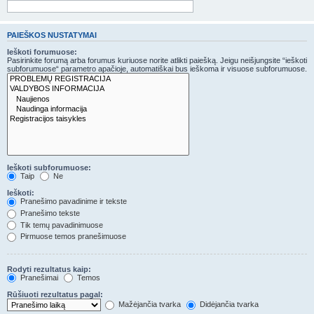
PAIEŠKOS NUSTATYMAI
Ieškoti forumuose:
Pasirinkite forumą arba forumus kuriuose norite atlikti paiešką. Jeigu neišjungsite “ieškoti
subforumuose“ parametro apačioje, automatiškai bus ieškoma ir visuose subforumuose.
Ieškoti subforumuose:
Taip
Ne
Ieškoti:
Pranešimo pavadinime ir tekste
Pranešimo tekste
Tik temų pavadinimuose
Pirmuose temos pranešimuose
Rodyti rezultatus kaip:
Pranešimai
Temos
Rūšiuoti rezultatus pagal:
Mažėjančia tvarka
Didėjančia tvarka