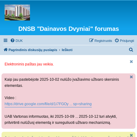
DNSB "Dainavos Dvyniai" forumas
DUK
Registruotis
Prisijungti
I
Pagrindinis diskusijų puslapis
Ieškoti
e
Elektroninis paštas jau veikia.
š
k
o
Kaip jau pastebėjote 2025-10-02 nulūžo įvažiavimo užtvaro skersinis
elementas.
t
i
Video :
https://drive.google.com/file/d/1i7FGOy ... sp=sharing
UAB Vartonas informuotas, iki 2025-10-09 ... 2025-10-12 turi atvykti,
pritvirtinti nulūžusį elementą ir sureguliuoti užtvaro mechanizmą.