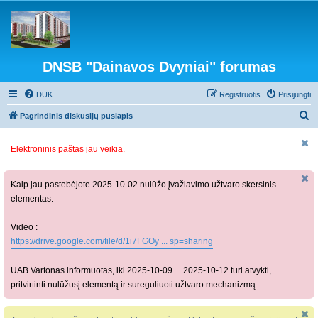
DNSB "Dainavos Dvyniai" forumas
DUK
Registruotis
Prisijungti
I
Pagrindinis diskusijų puslapis
e
Elektroninis paštas jau veikia.
š
k
o
Kaip jau pastebėjote 2025-10-02 nulūžo įvažiavimo užtvaro skersinis
elementas.
t
i
Video :
https://drive.google.com/file/d/1i7FGOy ... sp=sharing
UAB Vartonas informuotas, iki 2025-10-09 ... 2025-10-12 turi atvykti,
pritvirtinti nulūžusį elementą ir sureguliuoti užtvaro mechanizmą.