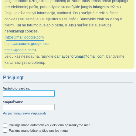
Jeigu bandant užregistruoti problemą ar žiūrint kitas temas prašo prisijungti
per elektroninį paštą, pabandykite su naršykle jungtis
inkognito
rėžimu.
Jeigu leidžia matyti informaciją, vadinasi Jūsų naršyklėje reikia ištrinti
cookies (sausainėliai) susijusius su el. paštu. Bandykite trinti po vieną ir
tikrinti. Tai ne forumo puslapio bėda, o Jūsų naršyklėje susikaupę
nereikalingi cookies.
(
https://mail.google.com
https://accounts.google.com
https://google.com
)
Jeigu kas nesigauna, rašykite
dainavos.forumas@gmail.com
, bandysime
kartu išspręsti problemą.
Prisijungti
Vartotojo vardas:
Slaptažodis:
Aš pamiršau savo slaptažodį
Prijungti mane automatiškai kiekvieno apsilankymo metu
Paslėpti mano būseną šios sesijos metu