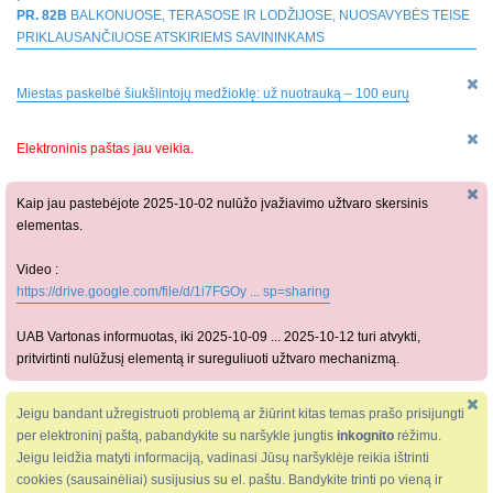
PR. 82B
BALKONUOSE, TERASOSE IR LODŽIJOSE, NUOSAVYBĖS TEISE
PRIKLAUSANČIUOSE ATSKIRIEMS SAVININKAMS
Miestas paskelbė šiukšlintojų medžioklę: už nuotrauką – 100 eurų
Elektroninis paštas jau veikia.
Kaip jau pastebėjote 2025-10-02 nulūžo įvažiavimo užtvaro skersinis
elementas.
Video :
https://drive.google.com/file/d/1i7FGOy ... sp=sharing
UAB Vartonas informuotas, iki 2025-10-09 ... 2025-10-12 turi atvykti,
pritvirtinti nulūžusį elementą ir sureguliuoti užtvaro mechanizmą.
Jeigu bandant užregistruoti problemą ar žiūrint kitas temas prašo prisijungti
per elektroninį paštą, pabandykite su naršykle jungtis
inkognito
rėžimu.
Jeigu leidžia matyti informaciją, vadinasi Jūsų naršyklėje reikia ištrinti
cookies (sausainėliai) susijusius su el. paštu. Bandykite trinti po vieną ir