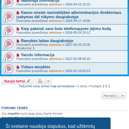
Naudinga informacija
Paskutinis pranešimas
adminas
«
2024-04-19 15:15
Kauno miesto savivaldybės administracijos direktoriaus
įsakymas dėl rūkymo daugiabutyje
Paskutinis pranešimas
adminas
«
2024-04-17 19:56
Kaip pakeisti savo buto telefonspynės įėjimo kodą
Paskutinis pranešimas
adminas
«
2018-05-24 23:12
Ramybės laikas daugiabutyje
Paskutinis pranešimas
adminas
«
2017-02-15 23:35
Atsakymai:
1
Vaizdo informacija
Paskutinis pranešimas
adminas
«
2017-02-08 03:10
Vidaus taisyklės
Paskutinis pranešimas
adminas
«
2016-01-19 03:13
Nauja tema
Pažymėti visas temas kaip perskaitytas
• 6 temų • Puslapis
1
iš
1
Pereiti į
FORUMO TEISĖS
Jūs
negalite
kurti naujų temų šiame forume
Jūs
negalite
atsakinėti į temas šiame forume
Jūs
negalite
redaguoti savo pranešimų šiame forume
Ši svetainė naudoja slapukus, kad užtikrintų
Jūs
negalite
trinti savo pranešimų šiame forume