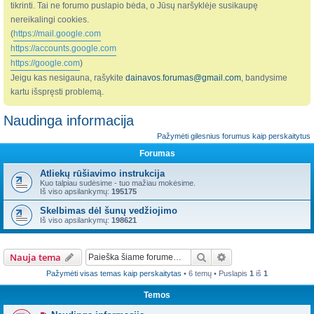
tikrinti. Tai ne forumo puslapio bėda, o Jūsų naršyklėje susikaupę
nereikalingi cookies.
(
https://mail.google.com
https://accounts.google.com
https://google.com
)
Jeigu kas nesigauna, rašykite
dainavos.forumas@gmail.com
, bandysime
kartu išspręsti problemą.
Naudinga informacija
Pažymėti gilesnius forumus kaip perskaitytus
Forumas
Atliekų rūšiavimo instrukcija
Kuo talpiau sudėsime - tuo mažiau mokėsime.
Iš viso apsilankymų:
195175
Skelbimas dėl šunų vedžiojimo
Iš viso apsilankymų:
198621
Ieškoti
Išplėstinė paieška
Nauja tema
Pažymėti visas temas kaip perskaitytas
• 6 temų • Puslapis
1
iš
1
Temos