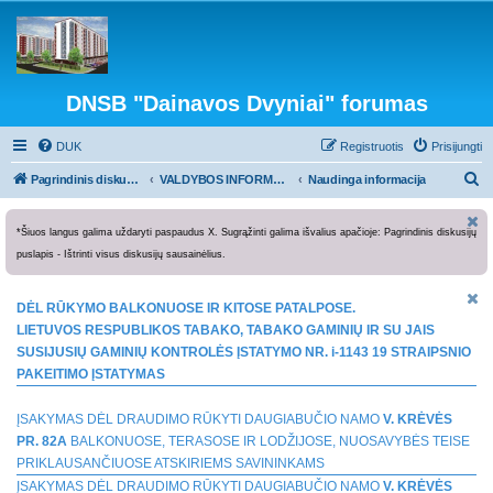
DNSB "Dainavos Dvyniai" forumas
DUK
Registruotis
Prisijungti
I
Pagrindinis diskusijų puslapis
VALDYBOS INFORMACIJA
Naudinga informacija
e
š
*Šiuos langus galima uždaryti paspaudus X. Sugrąžinti galima išvalius apačioje: Pagrindinis diskusijų
puslapis - Ištrinti visus diskusijų sausainėlius.
k
o
DĖL RŪKYMO BALKONUOSE IR KITOSE PATALPOSE.
t
LIETUVOS RESPUBLIKOS TABAKO, TABAKO GAMINIŲ IR SU JAIS
i
SUSIJUSIŲ GAMINIŲ KONTROLĖS ĮSTATYMO NR. i-1143 19 STRAIPSNIO
PAKEITIMO ĮSTATYMAS
ĮSAKYMAS DĖL DRAUDIMO RŪKYTI DAUGIABUČIO NAMO
V. KRĖVĖS
PR. 82A
BALKONUOSE, TERASOSE IR LODŽIJOSE, NUOSAVYBĖS TEISE
PRIKLAUSANČIUOSE ATSKIRIEMS SAVININKAMS
ĮSAKYMAS DĖL DRAUDIMO RŪKYTI DAUGIABUČIO NAMO
V. KRĖVĖS