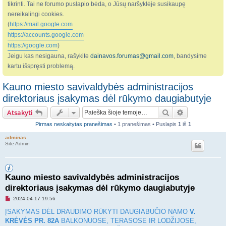
tikrinti. Tai ne forumo puslapio bėda, o Jūsų naršyklėje susikaupę
nereikalingi cookies.
(
https://mail.google.com
https://accounts.google.com
https://google.com
)
Jeigu kas nesigauna, rašykite
dainavos.forumas@gmail.com
, bandysime
kartu išspręsti problemą.
Kauno miesto savivaldybės administracijos
direktoriaus įsakymas dėl rūkymo daugiabutyje
Ieškoti
Išplėstinė pa
Atsakyti
Pirmas neskaitytas pranešimas
• 1 pranešimas • Puslapis
1
iš
1
adminas
Site Admin
Kauno miesto savivaldybės administracijos
direktoriaus įsakymas dėl rūkymo daugiabutyje
N
2024-04-17 19:56
e
p
ĮSAKYMAS DĖL DRAUDIMO RŪKYTI DAUGIABUČIO NAMO
V.
e
KRĖVĖS PR. 82A
BALKONUOSE, TERASOSE IR LODŽIJOSE,
r