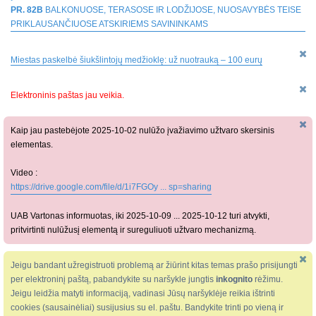
PR. 82B
BALKONUOSE, TERASOSE IR LODŽIJOSE, NUOSAVYBĖS TEISE
PRIKLAUSANČIUOSE ATSKIRIEMS SAVININKAMS
Miestas paskelbė šiukšlintojų medžioklę: už nuotrauką – 100 eurų
Elektroninis paštas jau veikia.
Kaip jau pastebėjote 2025-10-02 nulūžo įvažiavimo užtvaro skersinis
elementas.
Video :
https://drive.google.com/file/d/1i7FGOy ... sp=sharing
UAB Vartonas informuotas, iki 2025-10-09 ... 2025-10-12 turi atvykti,
pritvirtinti nulūžusį elementą ir sureguliuoti užtvaro mechanizmą.
Jeigu bandant užregistruoti problemą ar žiūrint kitas temas prašo prisijungti
per elektroninį paštą, pabandykite su naršykle jungtis
inkognito
rėžimu.
Jeigu leidžia matyti informaciją, vadinasi Jūsų naršyklėje reikia ištrinti
cookies (sausainėliai) susijusius su el. paštu. Bandykite trinti po vieną ir