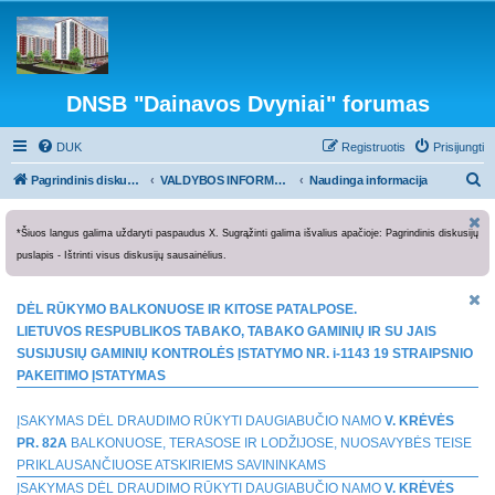
DNSB "Dainavos Dvyniai" forumas
DUK
Registruotis
Prisijungti
I
Pagrindinis diskusijų puslapis
VALDYBOS INFORMACIJA
Naudinga informacija
e
š
*Šiuos langus galima uždaryti paspaudus X. Sugrąžinti galima išvalius apačioje: Pagrindinis diskusijų
puslapis - Ištrinti visus diskusijų sausainėlius.
k
o
DĖL RŪKYMO BALKONUOSE IR KITOSE PATALPOSE.
t
LIETUVOS RESPUBLIKOS TABAKO, TABAKO GAMINIŲ IR SU JAIS
i
SUSIJUSIŲ GAMINIŲ KONTROLĖS ĮSTATYMO NR. i-1143 19 STRAIPSNIO
PAKEITIMO ĮSTATYMAS
ĮSAKYMAS DĖL DRAUDIMO RŪKYTI DAUGIABUČIO NAMO
V. KRĖVĖS
PR. 82A
BALKONUOSE, TERASOSE IR LODŽIJOSE, NUOSAVYBĖS TEISE
PRIKLAUSANČIUOSE ATSKIRIEMS SAVININKAMS
ĮSAKYMAS DĖL DRAUDIMO RŪKYTI DAUGIABUČIO NAMO
V. KRĖVĖS